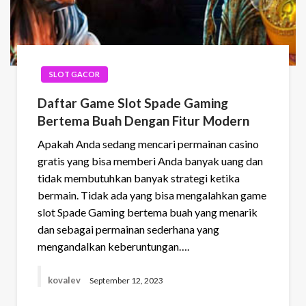
SLOT GACOR
Daftar Game Slot Spade Gaming
Bertema Buah Dengan Fitur Modern
Apakah Anda sedang mencari permainan casino
gratis yang bisa memberi Anda banyak uang dan
tidak membutuhkan banyak strategi ketika
bermain. Tidak ada yang bisa mengalahkan game
slot Spade Gaming bertema buah yang menarik
dan sebagai permainan sederhana yang
mengandalkan keberuntungan….
kovalev
September 12, 2023