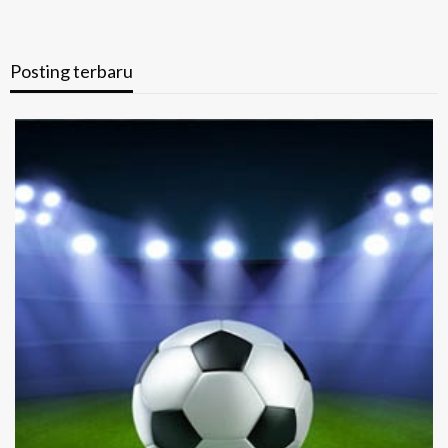
Posting terbaru