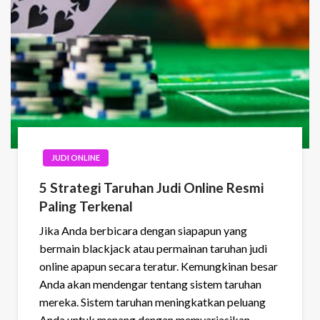
JUDI ONLINE
5 Strategi Taruhan Judi Online Resmi
Paling Terkenal
Jika Anda berbicara dengan siapapun yang
bermain blackjack atau permainan taruhan judi
online apapun secara teratur. Kemungkinan besar
Anda akan mendengar tentang sistem taruhan
mereka. Sistem taruhan meningkatkan peluang
Anda untuk menang dengan memvariasikan